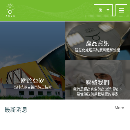
繁
產品資訊
智慧化處理高純度氣體和流體
關於亞矽
聯絡我們
高科技源自德南純正技術
我們是超高真空與高潔淨環境下
最佳傳送與乘載裝置的專家
More
最新消息